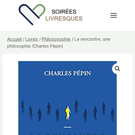
Aller
au
contenu
Accueil
/
Livres
/
Philososophie
/
La rencontre, une
philosophie (Charles Pépin)