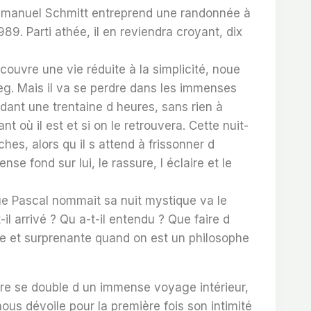
Emmanuel Schmitt entreprend une randonnée à
89. Parti athée, il en reviendra croyant, dix
écouvre une vie réduite à la simplicité, noue
eg. Mais il va se perdre dans les immenses
ant une trentaine d heures, sans rien à
t où il est et si on le retrouvera. Cette nuit-
oches, alors qu il s attend à frissonner d
se fond sur lui, le rassure, l éclaire et le
que Pascal nommait sa nuit mystique va le
il arrivé ? Qu a-t-il entendu ? Que faire d
ale et surprenante quand on est un philosophe
ure se double d un immense voyage intérieur,
us dévoile pour la première fois son intimité