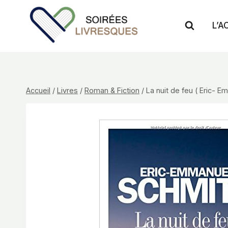
Aller
au
L’A
contenu
Accueil
/
Livres
/
Roman & Fiction
/
La nuit de feu ( Eric- 