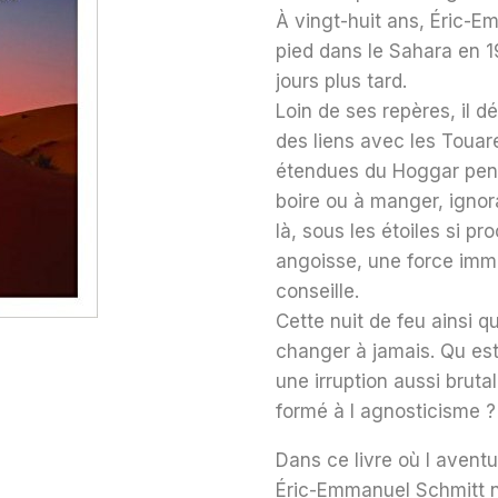
À vingt-huit ans, Éric-
pied dans le Sahara en 19
jours plus tard.
Loin de ses repères, il d
des liens avec les Touar
étendues du Hoggar pend
boire ou à manger, ignoran
là, sous les étoiles si pr
angoisse, une force immen
conseille.
Cette nuit de feu ainsi 
changer à jamais. Qu est-
une irruption aussi brut
formé à l agnosticisme ?
Dans ce livre où l avent
Éric-Emmanuel Schmitt no