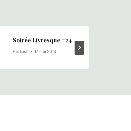
Soirée Livresque #24
Soi
Par
Béat
17 mai 2018
Par
B