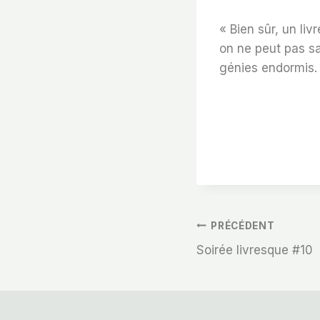
« Bien sûr, un li
on ne peut pas sav
génies endormis.
Navigation
PRÉCÉDENT
Soirée livresque #10
De
L’article