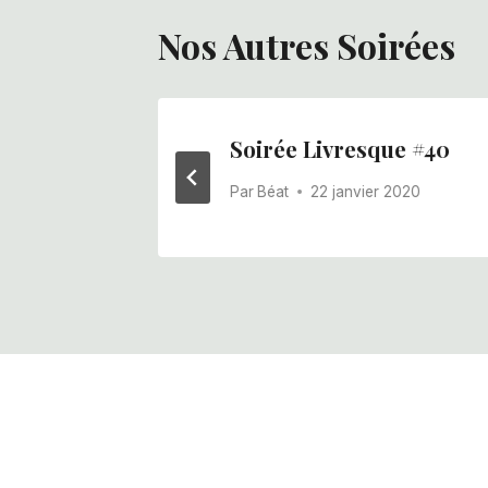
Nos Autres Soirées
e #42
Soirée Livresque #40
2020
Par
Béat
22 janvier 2020