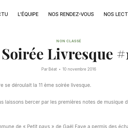
CTU
L’ÉQUIPE
NOS RENDEZ-VOUS
NOS LEC
NON CLASSÉ
Soirée Livresque #
Par
Béat
10 novembre 2016
 se déroulait la 11 ème soirée livesque.
us laissons bercer par les premières notes de musique d
mmune de « Petit pays » de Gaël Faye a permis des éc