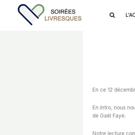
Aller
au
L’A
contenu
En ce 12 décembre
En intro, nous no
de Gaël Faye.
Notre lecture co