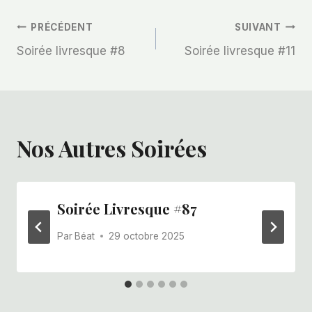
Navigation
PRÉCÉDENT
SUIVANT
Soirée livresque #8
Soirée livresque #11
De
L’article
Nos Autres Soirées
Soirée Livresque #87
Par
Béat
29 octobre 2025