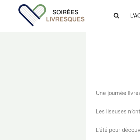
Aller
au
L’A
contenu
Une journée livre
Les liseuses n’ont
L’été pour découv