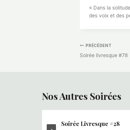
« Dans la solitude
des voix et des p
Navigation
PRÉCÉDENT
Soirée livresque #78
De
L’article
Nos Autres Soirées
e #57
Soirée Livresque #28