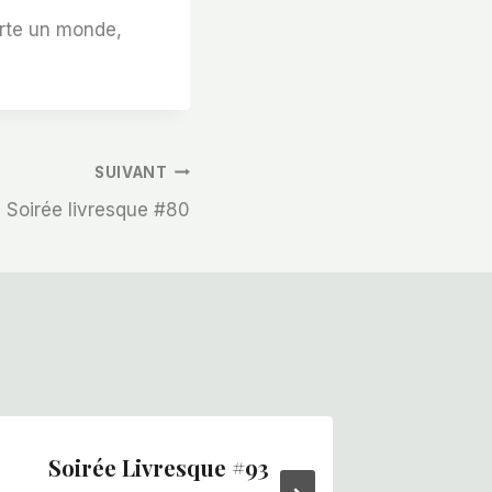
porte un monde,
SUIVANT
Soirée livresque #80
Soirée Livresque #93
Soi