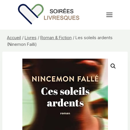
Aller
au
contenu
Accueil
/
Livres
/
Roman & Fiction
/
Les soleils ardents
(Ninemon Failli)