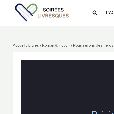
Aller
au
L’A
contenu
Accueil
/
Livres
/
Roman & Fiction
/
Nous serons des héros (