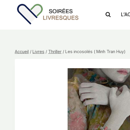
Aller
au
L’A
contenu
Accueil
/
Livres
/
Thriller
/
Les incosolés ( Minh Tran Huy)