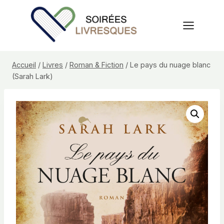
Aller
au
contenu
Accueil
/
Livres
/
Roman & Fiction
/
Le pays du nuage blanc
(Sarah Lark)