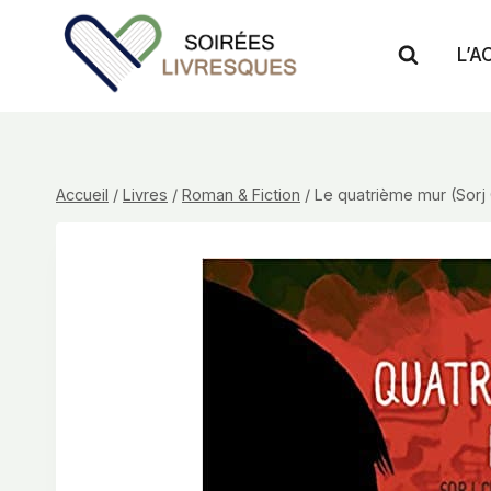
Aller
au
L’A
contenu
Accueil
/
Livres
/
Roman & Fiction
/
Le quatrième mur (Sorj