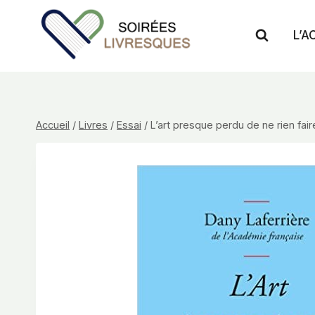
Aller
au
L’A
contenu
Accueil
/
Livres
/
Essai
/
L’art presque perdu de ne rien fair