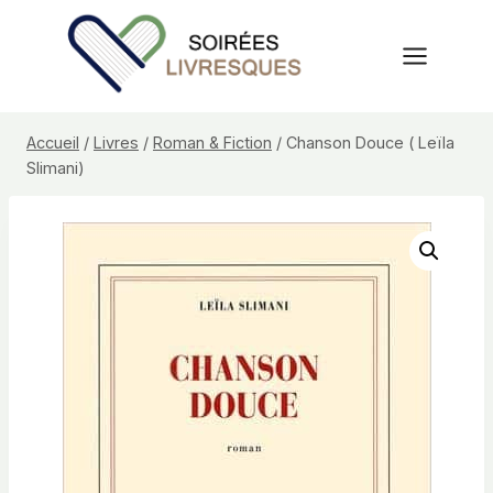
Aller
au
contenu
Accueil
/
Livres
/
Roman & Fiction
/
Chanson Douce ( Leïla
Slimani)