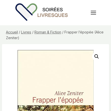
Aller
au
contenu
Accueil
/
Livres
/
Roman & Fiction
/
Frapper l’épopée (Alice
Zeniter)