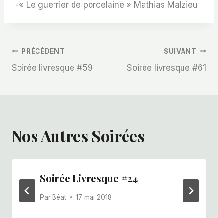
-« Le guerrier de porcelaine » Mathias Malzieu
Navigation
PRÉCÉDENT
SUIVANT
Soirée livresque #59
Soirée livresque #61
De
L’article
Nos Autres Soirées
Soirée Livresque #24
Par
Béat
17 mai 2018