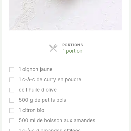
PORTIONS
P
1 portion
a
r
t
1
oignon jaune
s
1
c-à-c
de curry en poudre
de l'huile d'olive
500
g
de petits pois
1
citron bio
500
ml
de boisson aux amandes
1
c-à-s
d'amandes effilées