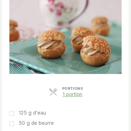
PORTIONS
P
1 portion
a
r
t
125
g
d'eau
s
50
g
de beurre