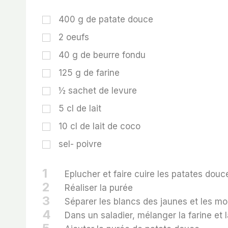
r
t
400
g
de patate douce
s
2
oeufs
40
g
de beurre fondu
125
g
de farine
½
sachet de levure
5
cl de lait
10
cl de lait de coco
sel- poivre
1
Eplucher et faire cuire les patates douc
2
Réaliser la purée
3
Séparer les blancs des jaunes et les mo
4
Dans un saladier, mélanger la farine et la