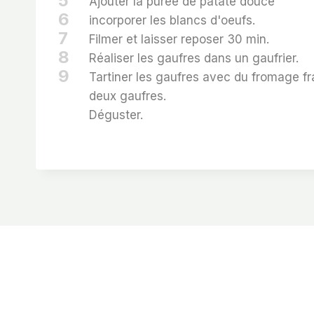
5
Ajouter la purée de patate douce
6
incorporer les blancs d'oeufs.
7
Filmer et laisser reposer 30 min.
8
Réaliser les gaufres dans un gaufrier.
9
Tartiner les gaufres avec du fromage fr
deux gaufres.
Déguster.