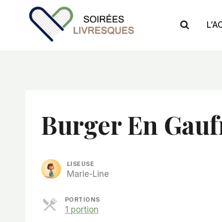
Aller
au
L’A
contenu
Burger En Gauf
LISEUSE
Marie-Line
PORTIONS
P
1 portion
a