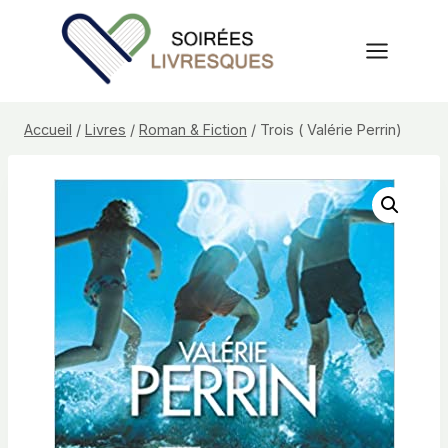
Aller
au
contenu
Accueil
/
Livres
/
Roman & Fiction
/
Trois ( Valérie Perrin)