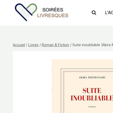
Aller
au
L’A
contenu
Accueil
/
Livres
/
Roman & Fiction
/
Suite inoubliable (Akira