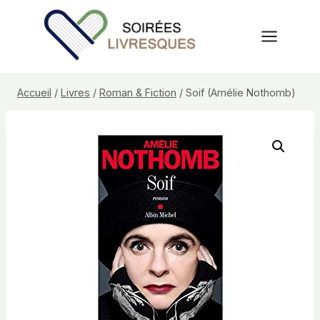
Aller
au
contenu
Accueil
/
Livres
/
Roman & Fiction
/
Soif (Amélie Nothomb)