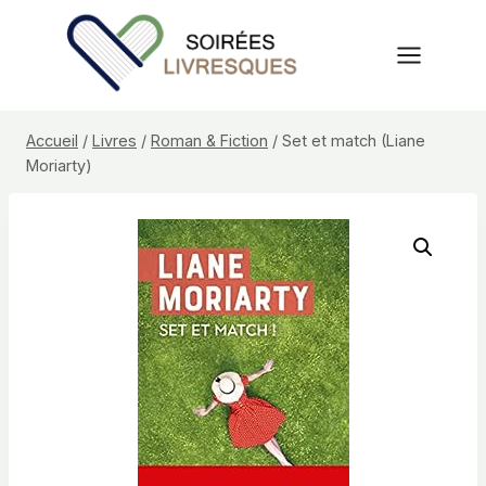
Aller
au
contenu
Accueil
/
Livres
/
Roman & Fiction
/
Set et match (Liane
Moriarty)