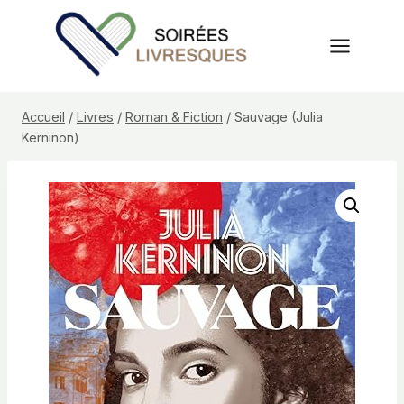
Aller
au
contenu
Accueil
/
Livres
/
Roman & Fiction
/
Sauvage (Julia
Kerninon)