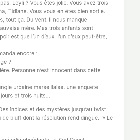
pas, Leyli ? Vous êtes jolie. Vous avez trois
ha, Tidiane. Vous vous en êtes bien sortie.
s, tout ça. Du vent. Il nous manque
 mauvaise mère. Mes trois enfants sont
r est que l’un d’eux, l’un d’eux peut-être,
emanda encore :
ège ?
tière. Personne n’est innocent dans cette
jungle urbaine marseillaise, une enquête
ours et trois nuits…
es indices et des mystères jusqu’au twist
eu de bluff dont la résolution rend dingue. »
Le
e mélodie obsédante. »
Sud Ouest