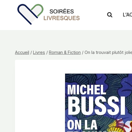
Aller
au
L’A
contenu
Accueil
/
Livres
/
Roman & Fiction
/
On la trouvait plutôt jol