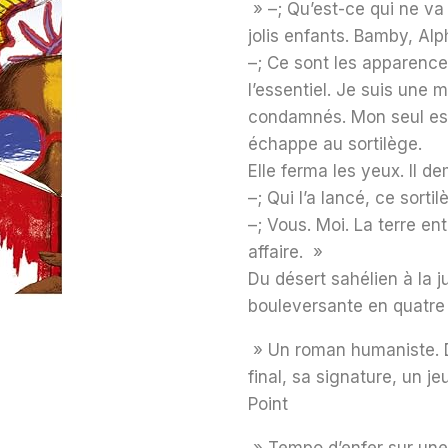
» –; Qu’est-ce qui ne va 
jolis enfants. Bamby, Alp
–; Ce sont les apparence
l’essentiel. Je suis une
condamnés. Mon seul espoi
échappe au sortilège.
Elle ferma les yeux. Il d
–; Qui l’a lancé, ce sortil
–; Vous. Moi. La terre en
affaire. »
Du désert sahélien à la 
bouleversante en quatre j
» Un roman humaniste. D
final, sa signature, un j
Point
» Tempo d’enfer sur un