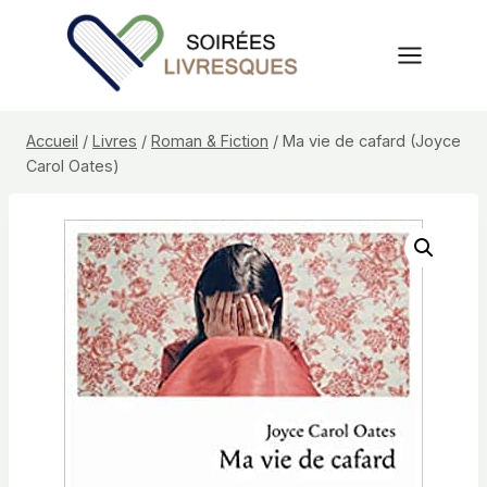
Aller
au
contenu
Accueil
/
Livres
/
Roman & Fiction
/
Ma vie de cafard (Joyce
Carol Oates)