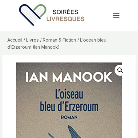
Aller
au
contenu
Accueil
/
Livres
/
Roman & Fiction
/
L’océan bleu
d’Erzeroum (Ian Manook)