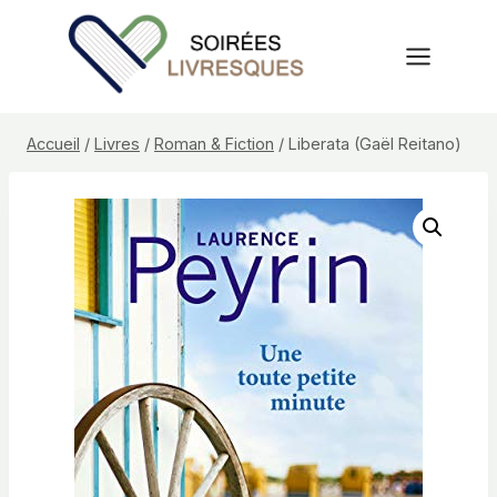
Aller
au
contenu
Accueil
/
Livres
/
Roman & Fiction
/
Liberata (Gaël Reitano)