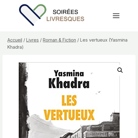
Aller
au
contenu
Accueil
/
Livres
/
Roman & Fiction
/
Les vertueux (Yasmina
Khadra)