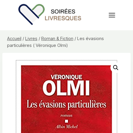
Aller
au
contenu
Accueil
/
Livres
/
Roman & Fiction
/
Les évasions
particulières ( Véronique Olmi)