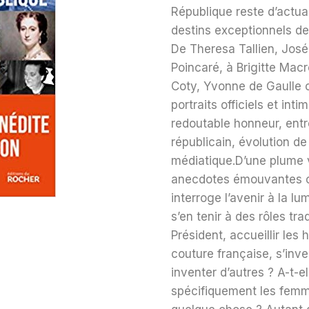
République reste d’actual
destins exceptionnels de
De Theresa Tallien, José
Poincaré, à Brigitte Mac
Coty, Yvonne de Gaulle o
portraits officiels et i
redoutable honneur, entr
républicain, évolution de
médiatique.D’une plume v
anecdotes émouvantes ou
interroge l’avenir à la l
s’en tenir à des rôles tr
Président, accueillir les
couture française, s’inve
inventer d’autres ? A-t-e
spécifiquement les femmes