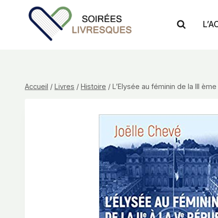
Aller
au
L’A
contenu
Accueil
/
Livres
/
Histoire
/
L’Elysée au féminin de la III èm