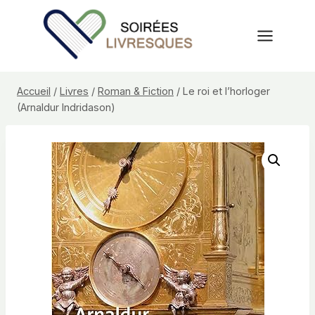
Aller
au
contenu
Accueil
/
Livres
/
Roman & Fiction
/
Le roi et l’horloger
(Arnaldur Indridason)