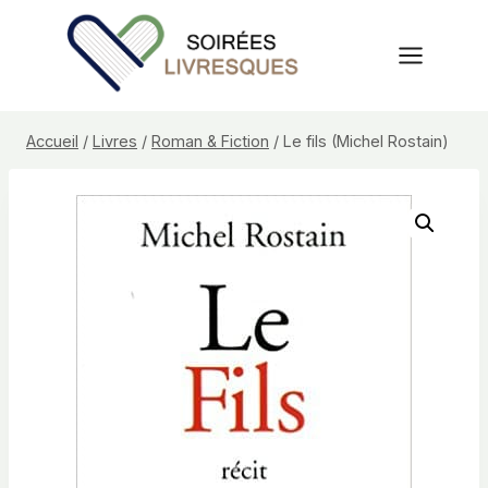
Aller
au
contenu
Accueil
/
Livres
/
Roman & Fiction
/
Le fils (Michel Rostain)