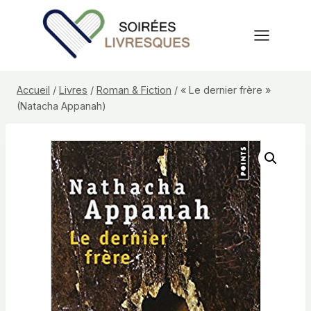
Aller
au
contenu
Accueil
/
Livres
/
Roman & Fiction
/
« Le dernier frère »
(Natacha Appanah)