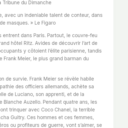
La Tribune du Dimanche
, avec un indeniable talent de conteur, dans
e de masques. »
Le Figaro
 entrent dans Paris.
Partout, le couvre-feu
rand hôtel Ritz.
Avides de découvrir l’art de
occupants y côtoient l’élite parisienne, tandis
re Frank Meier, le plus grand barman du
n de survie. Frank Meier se révèle habile
pathie des officiers allemands, achète sa
elle de Luciano, son apprenti, et de la
e Blanche Auzello. Pendant quatre ans,
les
t trinquer avec Coco Chanel, la terrible
acha Guitry
. Ces hommes et ces femmes,
éros ou profiteurs de guerre, vont s’aimer, se