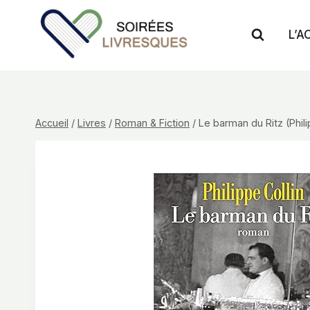
Aller
au
L’A
contenu
Accueil
/
Livres
/
Roman & Fiction
/
Le barman du Ritz (Phili