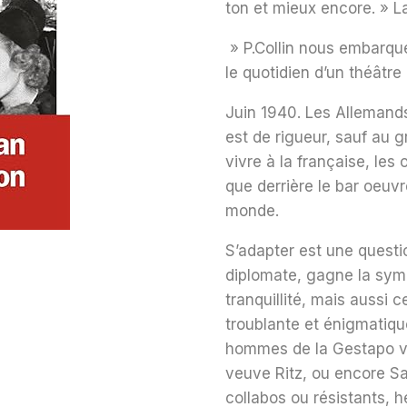
ton et mieux encore
. » 
»
P.Collin nous embarque
le quotidien d’un théâtr
Juin 1940. Les Allemands
est de rigueur, sauf au g
vivre à la française, les 
que
derrière le bar oeuv
monde.
S’adapter est une questio
diplomate
, gagne la sym
tranquillité, mais aussi c
troublante et énigmatiqu
hommes de la Gestapo von
veuve Ritz, ou encore S
collabos ou résistants, h