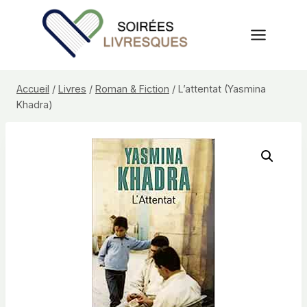
Aller
au
contenu
Accueil
/
Livres
/
Roman & Fiction
/
L’attentat (Yasmina
Khadra)