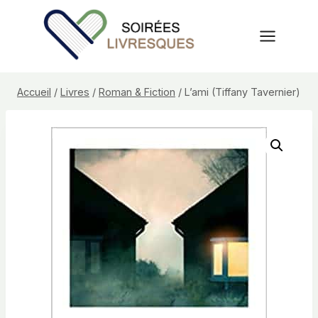
Aller
au
contenu
Accueil
/
Livres
/
Roman & Fiction
/
L’ami (Tiffany Tavernier)