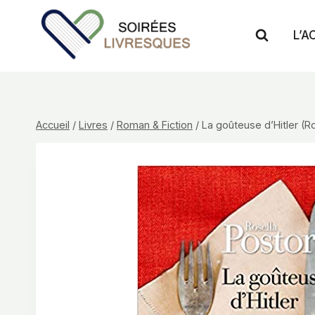
Aller
au
L’A
contenu
Accueil
/
Livres
/
Roman & Fiction
/
La goûteuse d’Hitler (R