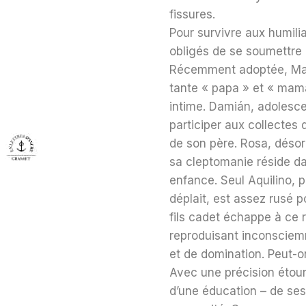
fissures.
Pour survivre aux humili
obligés de se soumettre a
Récemment adoptée, Mar
tante « papa » et « mama
intime. Damián, adolesce
participer aux collectes d
de son père. Rosa, désorm
sa cleptomanie réside da
enfance. Seul Aquilino, 
déplait, est assez rusé po
fils cadet échappe à ce r
reproduisant inconscie
et de domination. Peut-o
Avec une précision étou
d’une éducation – de ses