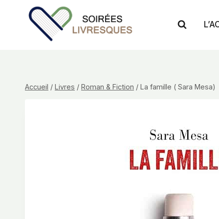
Aller
au
L’A
contenu
Accueil
/
Livres
/
Roman & Fiction
/
La famille ( Sara Mesa)