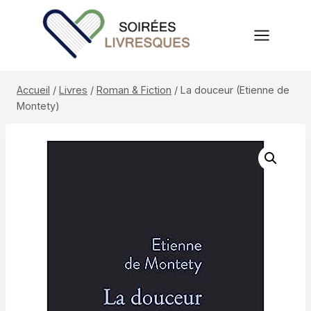
Aller
au
contenu
Accueil
/
Livres
/
Roman & Fiction
/
La douceur (Etienne de
Montety)