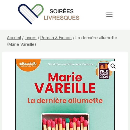
Aller
au
contenu
Accueil
/
Livres
/
Roman & Fiction
/
La dernière allumette
(Marie Vareille)