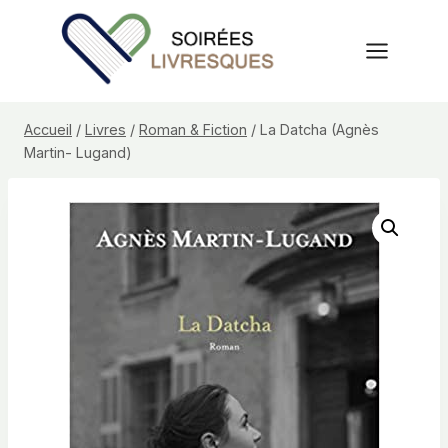
Aller
au
contenu
Accueil
/
Livres
/
Roman & Fiction
/
La Datcha (Agnès
Martin- Lugand)