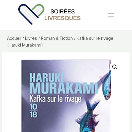
Aller
au
contenu
Accueil
/
Livres
/
Roman & Fiction
/
Kafka sur le rivage
(Haruki Murakami)