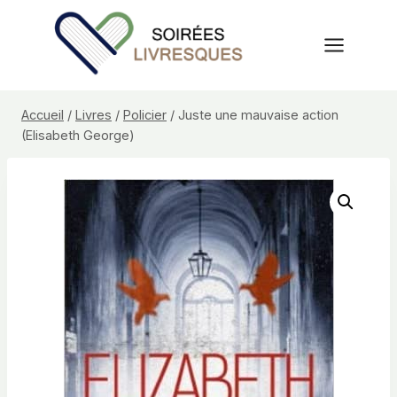
Aller
au
contenu
Accueil
/
Livres
/
Policier
/
Juste une mauvaise action
(Elisabeth George)