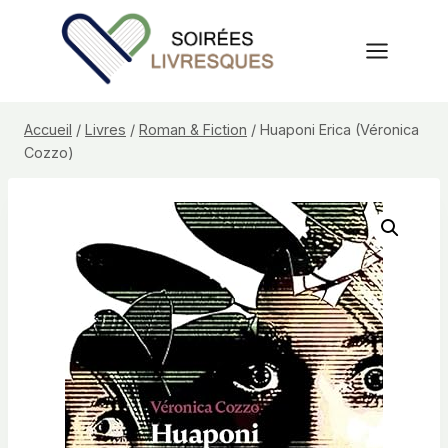
Aller
au
contenu
Accueil
/
Livres
/
Roman & Fiction
/
Huaponi Erica (Véronica
Cozzo)