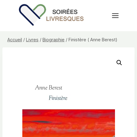
Aller
au
contenu
Accueil
/
Livres
/
Biographie
/
Finistère ( Anne Berest)