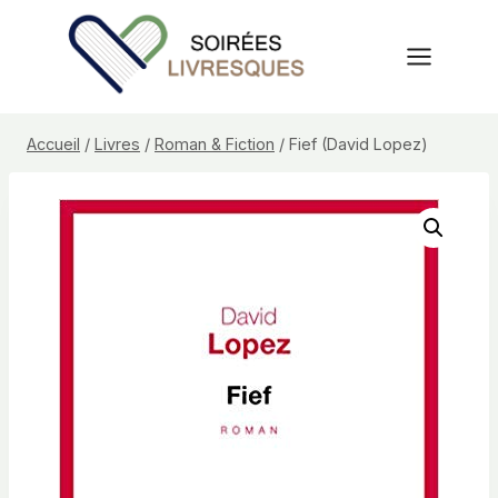
Aller
au
contenu
Accueil
/
Livres
/
Roman & Fiction
/
Fief (David Lopez)