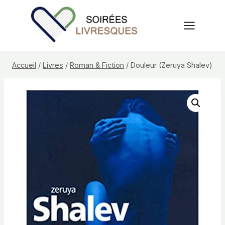
Aller
au
contenu
Accueil
/
Livres
/
Roman & Fiction
/
Douleur (Zeruya Shalev)