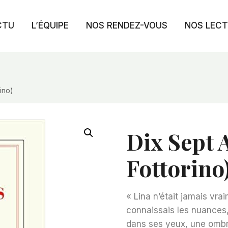
CTU
L’ÉQUIPE
NOS RENDEZ-VOUS
NOS LEC
rino)
Dix Sept 
Fottorino
« Lina n’était jamais vra
connaissais les nuances, 
dans ses yeux, une ombre 