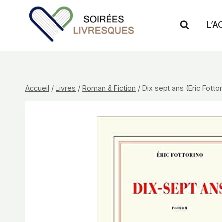
Aller
au
L’A
contenu
Accueil
/
Livres
/
Roman & Fiction
/
Dix sept ans (Eric Fotto