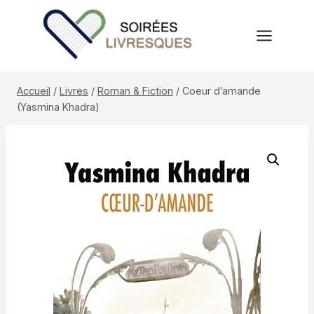
Aller
au
contenu
Accueil
/
Livres
/
Roman & Fiction
/
Coeur d’amande
(Yasmina Khadra)