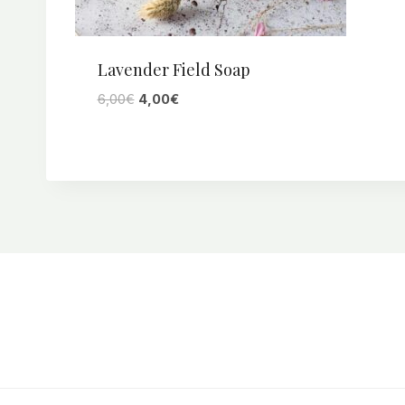
Lavender Field Soap
Le
Le
6,00
€
4,00
€
prix
prix
initial
actuel
était :
est :
6,00€.
4,00€.