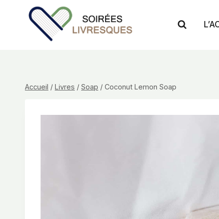
Aller
au
L’A
contenu
Accueil
/
Livres
/
Soap
/
Coconut Lemon Soap