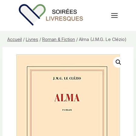
Aller
au
contenu
Accueil
/
Livres
/
Roman & Fiction
/
Alma (J.M.G. Le Clézio)